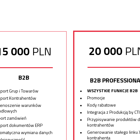
20
000
PL
15
000
PLN
B2B
B2B PROFESSIONA
WSZYSTKIE FUNKCJE B2B
port Grup i Towarów
Promocje
sport Kontrahentów
Kody rabatowe
zenoszenie warunków
ndlowych
Integracja z Produkcją by CTI
port zamówień
Przypisywanie produktów 
kontrahentów
sport dokumentów ERP
Generowanie stałego linku 
tomatyczna wymiana danych
kontrahenta
lojęzyczność