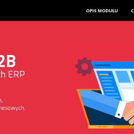
OPIS MODUŁU
C
2B
ch ERP
,
znesowych.