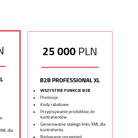
N
25
000
PLN
L
B2B PROFESSIONAL XL
WSZYSTKIE FUNKCJE B2B
Promocje
Kody rabatowe
Przypisywanie produktów do
kontrahentów
do
Generowanie stałego linku XML dla
kontrahenta
XML dla
Nadawanie uprawnień