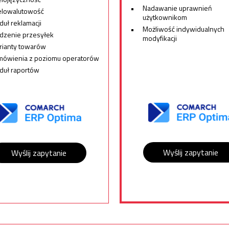
Nadawanie uprawnień
elowalutowość
użytkownikom
uł reklamacji
Możliwość indywidualnych
dzenie przesyłek
modyfikacji
rianty towarów
mówienia z poziomu operatorów
duł raportów
Wyślij zapytanie
Wyślij zapytanie