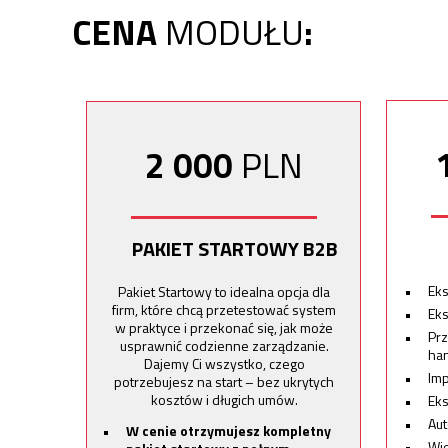
CENA
MODUŁU
:
2
000
PLN
PAKIET STARTOWY B2B
Eks
Pakiet Startowy to idealna opcja dla
firm, które chcą przetestować system
Ek
w praktyce i przekonać się, jak może
Pr
usprawnić codzienne zarządzanie.
ha
Dajemy Ci wszystko, czego
Im
potrzebujesz na start – bez ukrytych
kosztów i długich umów.
Ek
Au
W cenie otrzymujesz kompletny
Wie