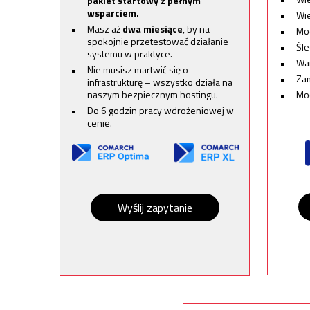
pakiet startowy z pełnym
wsparciem.
Wi
Masz aż
dwa miesiące
, by na
Mod
spokojnie przetestować działanie
Śle
systemu w praktyce.
Wa
Nie musisz martwić się o
Za
infrastrukturę – wszystko działa na
naszym bezpiecznym hostingu.
Mo
Do 6 godzin pracy wdrożeniowej w
cenie.
Wyślij zapytanie